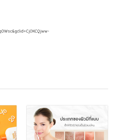
hWqOWsc&gclid=Cj0KCQjww-