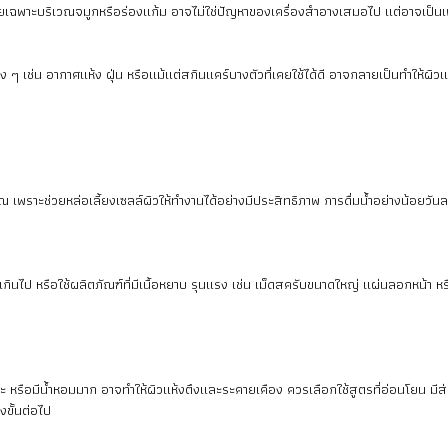
โดยเฉพาะบริเวณจมูกหรือร่องแก้ม อาจไม่ใช่ปัญหาของเครื่องสำอางเสมอไป แต่อาจเป็นเ
าง ๆ เช่น อากาศแห้ง ฝุ่น หรือแม้แต่สกินแคร์บางตัวที่เคยใช้ได้ดี อาจกลายเป็นทำให้ผิ
าะช่วยหล่อเลี้ยงเซลล์ผิวให้ทำงานได้อย่างมีประสิทธิภาพ การดื่มน้ำอย่างน้อยวันละ
เกินไป หรือใช้ผลิตภัณฑ์ที่มีเนื้อหยาบ รุนแรง เช่น เม็ดสครับขนาดใหญ่ แผ่นลอกหน้า 
หรือมีน้ำหอมมาก อาจทำให้ผิวแห้งตึงและระคายเคือง ควรเลือกใช้สูตรที่อ่อนโยน มีส่
งขั้นต่อไป