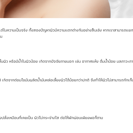
 แต่ในความเป็นจริง ทั้งสองปัญหาผิวมีความแตกต่างกันอย่างสิ้นเชิง หากเราสามารถแยก
้น
นชั้นผิว หรือมีน้ำในผิวน้อย เกิดจากปัจจัยภายนอก เช่น อากาศแห้ง ดื่มน้ำน้อย มลภา
กิดจากต่อมไขมันผลิตน้ำมันหล่อเลี้ยงผิวได้น้อยกว่าปกติ จึงทำให้ผิวไม่สามารถกักเก็บค
ล่งปลั่งเหมือนที่เคยเป็น ผิวไม่กระจ่างใส ต่อให้พักผ่อนเพียงพอก็ตาม