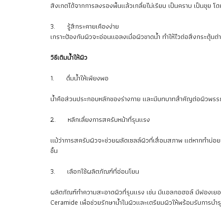
สังเกตได้จากการลงรองพื้นแล้วเกลี่ยไม่เรียบ เป็นคราบ เป็นขุย 
3. รู้สึกระคายเคืองง่าย
เกราะป้องกันผิวจะอ่อนแอลงเมื่อผิวขาดน้ำ ทำให้ไวต่อสิ่งกระตุ้นต่
วิธีเติมน้ำให้ผิว
1. ดื่มน้ำให้เพียงพอ
น้ำคือส่วนประกอบหลักของร่างกาย และมีบทบาทสำคัญต่อผิวพรรณ เพร
2. หลีกเลี่ยงการสครับหน้าที่รุนแรง
แม้ว่าการสครับผิวจะช่วยผลัดเซลล์ผิวที่เสื่อมสภาพ แต่หากทำบ่อย
ชื้น
3. เลือกใช้ผลิตภัณฑ์ที่อ่อนโยน
ผลิตภัณฑ์ทำความสะอาดผิวที่รุนแรง เช่น มีแอลกอฮอล์ มีฟองเยอะ 
Ceramide เพื่อช่วยรักษาน้ำในผิวและเตรียมผิวให้พร้อมรับการบำรุ