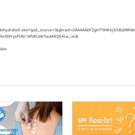
kin/dehydrated-skin?gad_source=1&gbraid=0AAAAADFZgH1T9HIt4j3Oi8zDRI
b9ixSNYyxFtAU-WfzRCeW5waAiEQEALw_wcB
skin