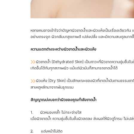
หลายคนอาจเข้าใจว่าปัญหาผิวขาดน้ำและผิวแห้งเป็นเรื่องเดียวกัน
อย่างตรงจุด ผิวกลับมาสุขภาพดี เปล่งปลั่ง และมีความสมดุลมากขึ
ความแตกต่างระหว่างผิวขาดน้ำและผิวแห้ง
ผิวขาดน้ำ (Dehydrated Skin) เป็นภาวะที่ผิวขาดความชุ่มชื้นใ
เกิดขึ้นได้กับทุกสภาพผิว แม้แต่ผิวมันก็สามารถขาดน้ำได้
ผิวแห้ง (Dry Skin) เป็นลักษณะของผิวที่ขาดน้ำมันตามธรรมชาติ เ
สาเหตุหลักมาจากพันธุกรรม
สัญญาณบ่งบอกว่าผิวของคุณกำลังขาดน้ำ
1. ผิวหมองคล้ำ ไม่กระจ่างใส
เมื่อผิวขาดน้ำ ความชุ่มชื้นในชั้นผิวลดลง ส่งผลให้ผิวดูโทรม ไม่เป
2. แต่งหน้าไม่ติด